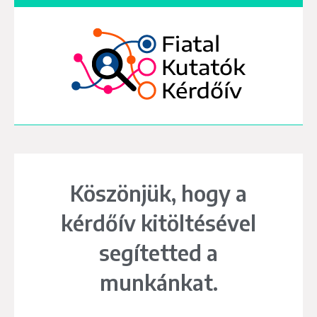
Köszönjük, hogy a
kérdőív kitöltésével
segítetted a
munkánkat.